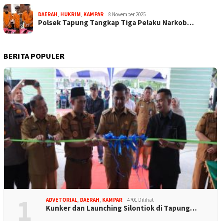
DAERAH
,
HUKRIM
,
KAMPAR
8 November 2025
Polsek Tapung Tangkap Tiga Pelaku Narkob…
BERITA POPULER
1
ADVETORIAL
,
DAERAH
,
KAMPAR
4701 Dilihat
Kunker dan Launching Silontiok di Tapung…