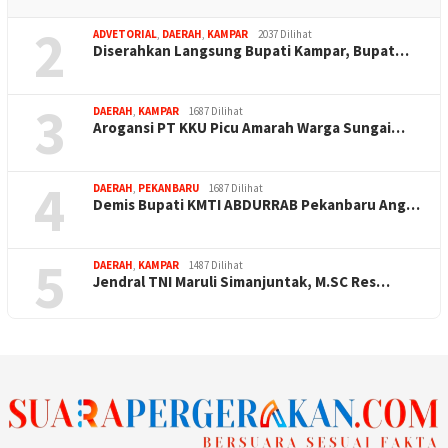
2
ADVETORIAL
,
DAERAH
,
KAMPAR
2037 Dilihat
Diserahkan Langsung Bupati Kampar, Bupat…
3
DAERAH
,
KAMPAR
1687 Dilihat
Arogansi PT KKU Picu Amarah Warga Sungai…
4
DAERAH
,
PEKANBARU
1687 Dilihat
Demis Bupati KMTI ABDURRAB Pekanbaru Ang…
5
DAERAH
,
KAMPAR
1487 Dilihat
Jendral TNI Maruli Simanjuntak, M.SC Res…