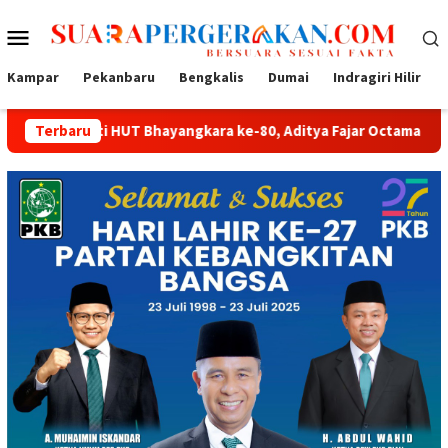
Loncat
Menu
ke
konten
Mobile
Kampar
Pekanbaru
Bengkalis
Dumai
Indragiri Hilir
T Bhayangkara ke-80, Aditya Fajar Octama Apresiasi Dedikasi Pol
Terbaru