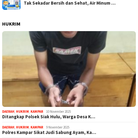
Tak Sekadar Bersih dan Sehat, Air Minum …
HUKRIM
DAERAH
,
HUKRIM
,
KAMPAR
10 November 2025
Ditangkap Polsek Siak Hulu, Warga Desa K…
DAERAH
,
HUKRIM
,
KAMPAR
9 November 2025
Polres Kampar Sikat Judi Sabung Ayam, Ka…