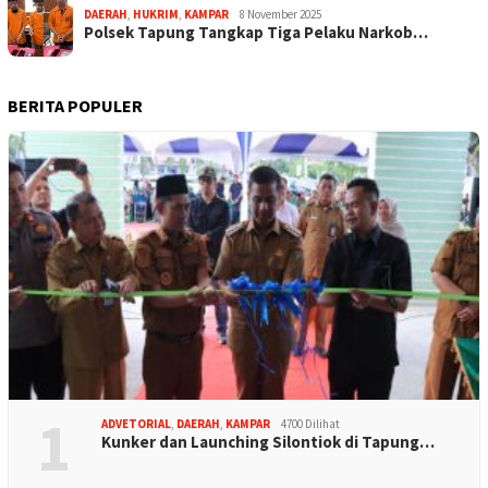
DAERAH
,
HUKRIM
,
KAMPAR
8 November 2025
Polsek Tapung Tangkap Tiga Pelaku Narkob…
BERITA POPULER
1
ADVETORIAL
,
DAERAH
,
KAMPAR
4700 Dilihat
Kunker dan Launching Silontiok di Tapung…