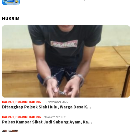
HUKRIM
DAERAH
,
HUKRIM
,
KAMPAR
10 November 2025
Ditangkap Polsek Siak Hulu, Warga Desa K…
DAERAH
,
HUKRIM
,
KAMPAR
9 November 2025
Polres Kampar Sikat Judi Sabung Ayam, Ka…