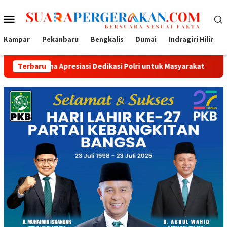
Loncat
Menu
ke
konten
Mobile
Kampar
Pekanbaru
Bengkalis
Dumai
Indragiri Hilir
a Apresiasi Dedikasi Polri untuk Masyarakat
Terbaru
Tak Sekadar 