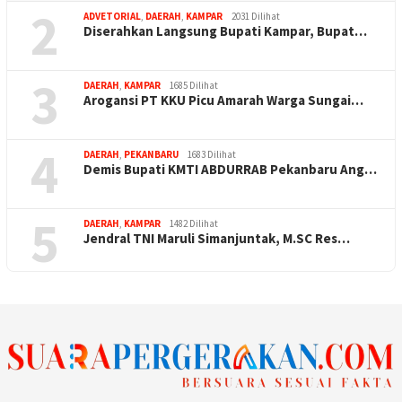
2
ADVETORIAL
,
DAERAH
,
KAMPAR
2031 Dilihat
Diserahkan Langsung Bupati Kampar, Bupat…
3
DAERAH
,
KAMPAR
1685 Dilihat
Arogansi PT KKU Picu Amarah Warga Sungai…
4
DAERAH
,
PEKANBARU
1683 Dilihat
Demis Bupati KMTI ABDURRAB Pekanbaru Ang…
5
DAERAH
,
KAMPAR
1482 Dilihat
Jendral TNI Maruli Simanjuntak, M.SC Res…