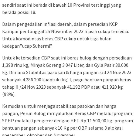
sendiri saat ini berada di bawah 10 Provinsi tertinggi yang
berada posisi 18.
Dalam pengedalian inflasi daerah, dalam persedian KCP
Kampar per tanggal 25 November 2023 masih cukup tersedia.
Untuk komodintas beras CBP cukup untuk tiga bulan
kedepan.”ucap Suhermi”.
Untuk ketersedian CBP saat ini beras bulog dengan persediaan
1,398 rinu kg, Minyak Goreng 3.047 Liter, dan Gyla Pasir 30.000
kg. Dimana Stabilitas pasokan & harga pangan s/d 24 Nov 2023
sebanyak 4.286.200 kuantuk (kg).l, pagu bantuan pangan beras
tahap II /24 Nov 2023 sebanyak 41.192 PBP atau 411.920 kg
(98%).
Kemudian untuk menjaga stabilitas pasokan dan harga
pangan, Perun Bulog mrnyalurkan Beras CBP melalui program
SPHP melalui i pengecer dengan HET Rp 11.500,00 kg, program
bantuan pangan sebanyak 10 Kg per OBP selama 3 alokasi
spetember, oktober dan November.