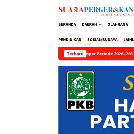
Loncat
ke
konten
BERANDA
DAERAH
OLAHRAGA
PENDIDIKAN
SOSIAL/BUDAYA
LAIN
DPC PKB Kampar Periode 2026–2031
Terbaru
Peringati HUT Bhayangk