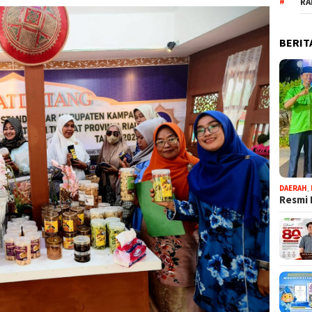
RA
BERIT
DAERAH
,
Resmi 