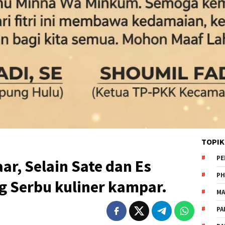
TOPIK
PE
ar, Selain Sate dan Es
PH
g Serbu kuliner kampar.
MA
PA