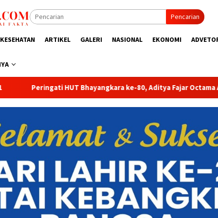
Pencarian
KESEHATAN
ARTIKEL
GALERI
NASIONAL
EKONOMI
ADVETO
NYA
ara ke-80, Aditya Fajar Octama Apresiasi Dedikasi Polri untuk M