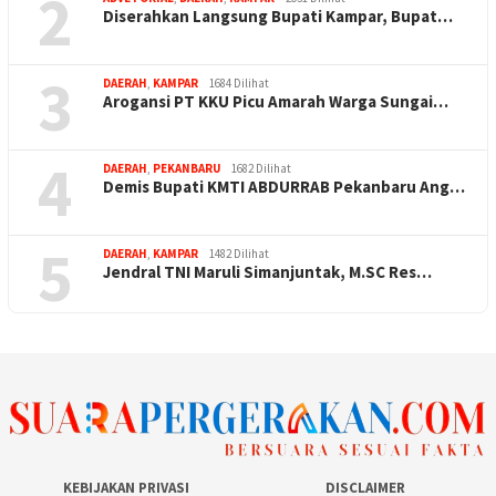
2
Diserahkan Langsung Bupati Kampar, Bupat…
3
DAERAH
,
KAMPAR
1684 Dilihat
Arogansi PT KKU Picu Amarah Warga Sungai…
4
DAERAH
,
PEKANBARU
1682 Dilihat
Demis Bupati KMTI ABDURRAB Pekanbaru Ang…
5
DAERAH
,
KAMPAR
1482 Dilihat
Jendral TNI Maruli Simanjuntak, M.SC Res…
KEBIJAKAN PRIVASI
DISCLAIMER