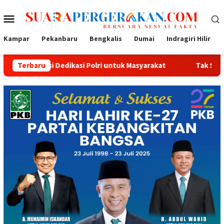
Loncat
Menu
ke
konten
Mobile
Kampar
Pekanbaru
Bengkalis
Dumai
Indragiri Hilir
edikasi Polri untuk Masyarakat
Terbaru
Tak Sekadar Bersih dan Se