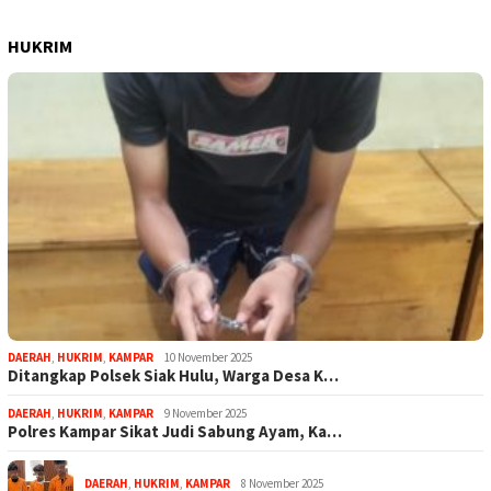
HUKRIM
DAERAH
,
HUKRIM
,
KAMPAR
10 November 2025
Ditangkap Polsek Siak Hulu, Warga Desa K…
DAERAH
,
HUKRIM
,
KAMPAR
9 November 2025
Polres Kampar Sikat Judi Sabung Ayam, Ka…
DAERAH
,
HUKRIM
,
KAMPAR
8 November 2025