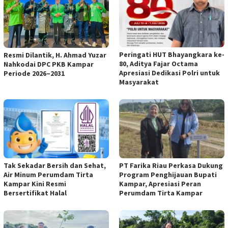
Peringati HUT Bhayangkara ke-
Resmi Dilantik, H. Ahmad Yuzar
80, Aditya Fajar Octama
Nahkodai DPC PKB Kampar
Apresiasi Dedikasi Polri untuk
Periode 2026–2031
Masyarakat
Tak Sekadar Bersih dan Sehat,
PT Farika Riau Perkasa Dukung
Air Minum Perumdam Tirta
Program Penghijauan Bupati
Kampar Kini Resmi
Kampar, Apresiasi Peran
Bersertifikat Halal
Perumdam Tirta Kampar