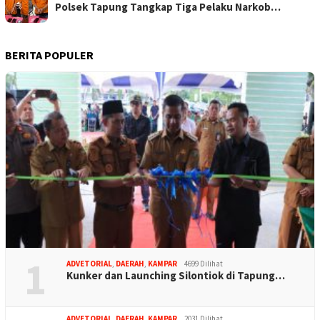
Polsek Tapung Tangkap Tiga Pelaku Narkob…
BERITA POPULER
1
ADVETORIAL
,
DAERAH
,
KAMPAR
4699 Dilihat
Kunker dan Launching Silontiok di Tapung…
ADVETORIAL
,
DAERAH
,
KAMPAR
2031 Dilihat