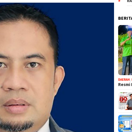
RA
BERIT
DAERAH
,
Resmi 