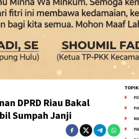
TOPIK
PE
inan DPRD Riau Bakal
PH
bil Sumpah Janji
MA
PA