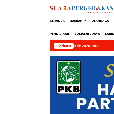
Loncat
ke
konten
BERANDA
DAERAH
OLAHRAGA
PENDIDIKAN
SOSIAL/BUDAYA
LAIN
eriode 2026–2031
Peringati HUT Bhayangkara ke-80, Adity
Terbaru