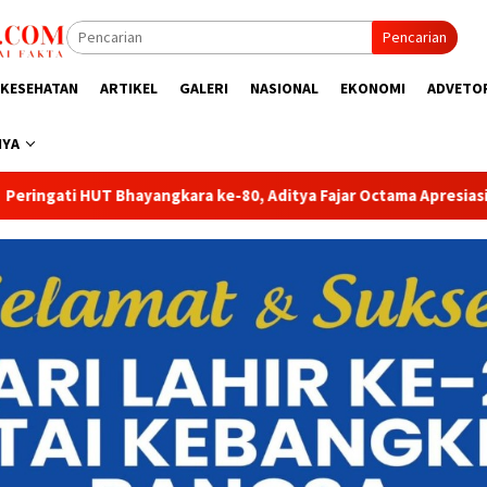
Pencarian
KESEHATAN
ARTIKEL
GALERI
NASIONAL
EKONOMI
ADVETO
NYA
a Fajar Octama Apresiasi Dedikasi Polri untuk Masyarakat