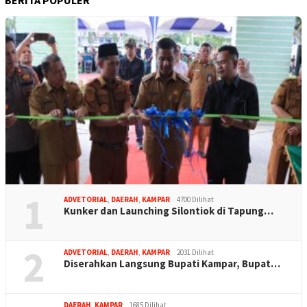
1
ADVETORIAL
,
DAERAH
,
KAMPAR
4700 Dilihat
Kunker dan Launching Silontiok di Tapung…
2
ADVETORIAL
,
DAERAH
,
KAMPAR
2031 Dilihat
Diserahkan Langsung Bupati Kampar, Bupat…
DAERAH
,
KAMPAR
1685 Dilihat