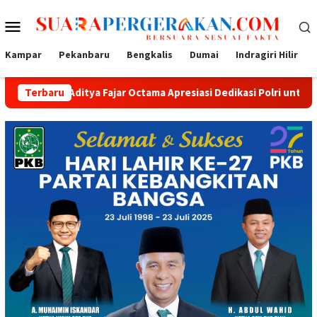
Loncat
Menu
ke
konten
Mobile
Kampar
Pekanbaru
Bengkalis
Dumai
Indragiri Hilir
ditya Fajar Octama Apresiasi Dedikasi Polri untuk Masyarakat
Terbaru