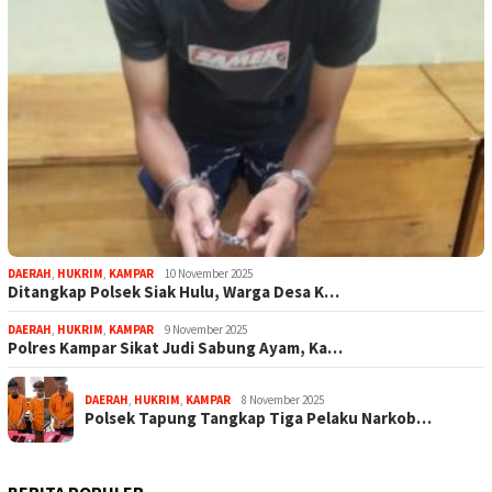
DAERAH
,
HUKRIM
,
KAMPAR
10 November 2025
Ditangkap Polsek Siak Hulu, Warga Desa K…
DAERAH
,
HUKRIM
,
KAMPAR
9 November 2025
Polres Kampar Sikat Judi Sabung Ayam, Ka…
DAERAH
,
HUKRIM
,
KAMPAR
8 November 2025
Polsek Tapung Tangkap Tiga Pelaku Narkob…
BERITA POPULER