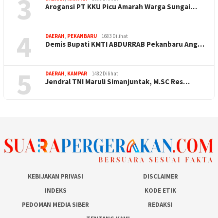
3
Arogansi PT KKU Picu Amarah Warga Sungai…
4
DAERAH
,
PEKANBARU
1683 Dilihat
Demis Bupati KMTI ABDURRAB Pekanbaru Ang…
5
DAERAH
,
KAMPAR
1482 Dilihat
Jendral TNI Maruli Simanjuntak, M.SC Res…
KEBIJAKAN PRIVASI
DISCLAIMER
INDEKS
KODE ETIK
PEDOMAN MEDIA SIBER
REDAKSI