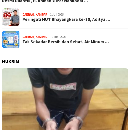
Resmi Dilantik, H. Ahmad Yuzar Nahkodai …
DAERAH
,
KAMPAR
1 Juli 2026
Peringati HUT Bhayangkara ke-80, Aditya …
DAERAH
,
KAMPAR
19 Juni 2026
Tak Sekadar Bersih dan Sehat, Air Minum …
HUKRIM