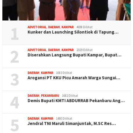
1
ADVETORIAL
,
DAERAH
,
KAMPAR
4698 Dilihat
Kunker dan Launching Silontiok di Tapung…
2
ADVETORIAL
,
DAERAH
,
KAMPAR
2029 Dilihat
Diserahkan Langsung Bupati Kampar, Bupat…
3
DAERAH
,
KAMPAR
1683 Dilihat
Arogansi PT KKU Picu Amarah Warga Sungai…
4
DAERAH
,
PEKANBARU
1682 Dilihat
Demis Bupati KMTI ABDURRAB Pekanbaru Ang…
5
DAERAH
,
KAMPAR
1480 Dilihat
Jendral TNI Maruli Simanjuntak, M.SC Res…