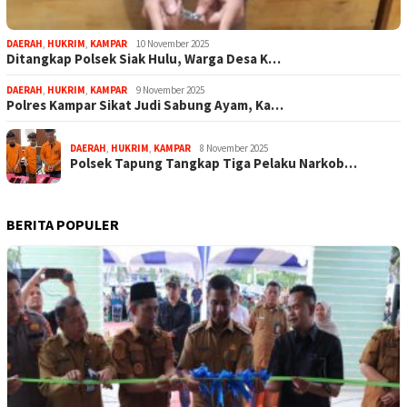
DAERAH
,
HUKRIM
,
KAMPAR
10 November 2025
Ditangkap Polsek Siak Hulu, Warga Desa K…
DAERAH
,
HUKRIM
,
KAMPAR
9 November 2025
Polres Kampar Sikat Judi Sabung Ayam, Ka…
DAERAH
,
HUKRIM
,
KAMPAR
8 November 2025
Polsek Tapung Tangkap Tiga Pelaku Narkob…
BERITA POPULER