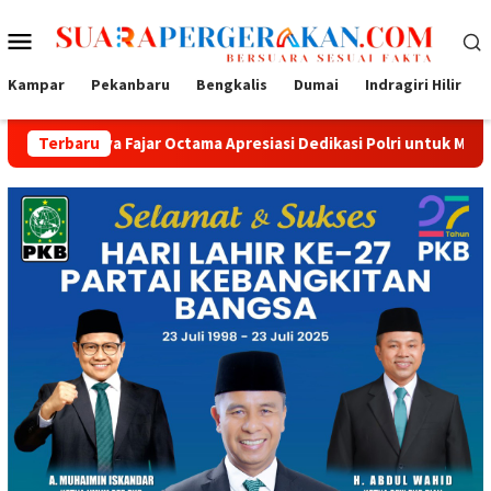
Loncat
Menu
ke
konten
Mobile
Kampar
Pekanbaru
Bengkalis
Dumai
Indragiri Hilir
 Fajar Octama Apresiasi Dedikasi Polri untuk Masyarakat
Terbaru