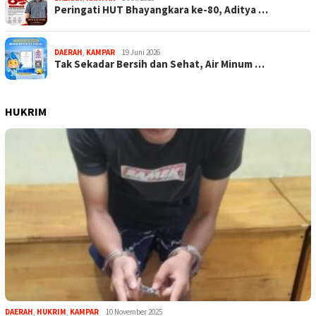
Peringati HUT Bhayangkara ke-80, Aditya …
DAERAH
,
KAMPAR
19 Juni 2026
Tak Sekadar Bersih dan Sehat, Air Minum …
HUKRIM
DAERAH
,
HUKRIM
,
KAMPAR
10 November 2025