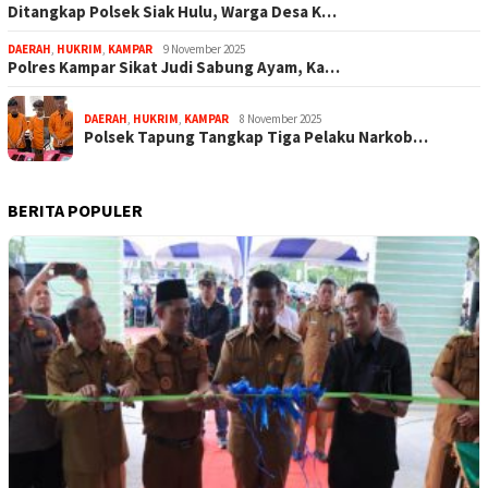
Ditangkap Polsek Siak Hulu, Warga Desa K…
DAERAH
,
HUKRIM
,
KAMPAR
9 November 2025
Polres Kampar Sikat Judi Sabung Ayam, Ka…
DAERAH
,
HUKRIM
,
KAMPAR
8 November 2025
Polsek Tapung Tangkap Tiga Pelaku Narkob…
BERITA POPULER