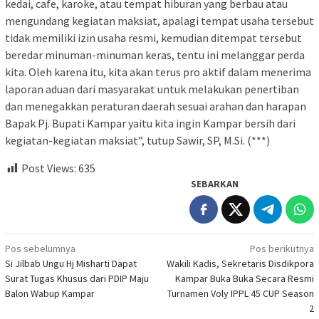
kedai, cafe, karoke, atau tempat hiburan yang berbau atau
mengundang kegiatan maksiat, apalagi tempat usaha tersebut
tidak memiliki izin usaha resmi, kemudian ditempat tersebut
beredar minuman-minuman keras, tentu ini melanggar perda
kita. Oleh karena itu, kita akan terus pro aktif dalam menerima
laporan aduan dari masyarakat untuk melakukan penertiban
dan menegakkan peraturan daerah sesuai arahan dan harapan
Bapak Pj. Bupati Kampar yaitu kita ingin Kampar bersih dari
kegiatan-kegiatan maksiat”, tutup Sawir, SP, M.Si. (***)
Post Views:
635
SEBARKAN
Navigasi
Pos sebelumnya
Pos berikutnya
Si Jilbab Ungu Hj Misharti Dapat
Wakili Kadis, Sekretaris Disdikpora
pos
Surat Tugas Khusus dari PDIP Maju
Kampar Buka Buka Secara Resmi
Balon Wabup Kampar
Turnamen Voly IPPL 45 CUP Season
2