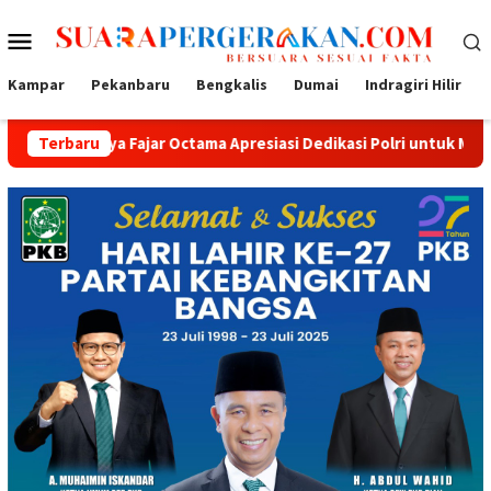
Loncat
Menu
ke
konten
Mobile
Kampar
Pekanbaru
Bengkalis
Dumai
Indragiri Hilir
ajar Octama Apresiasi Dedikasi Polri untuk Masyarakat
Terbaru
Ta