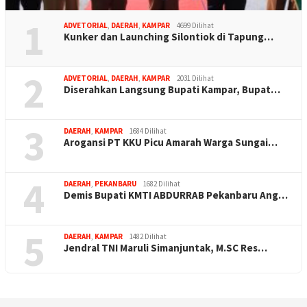
1
ADVETORIAL
,
DAERAH
,
KAMPAR
4699 Dilihat
Kunker dan Launching Silontiok di Tapung…
2
ADVETORIAL
,
DAERAH
,
KAMPAR
2031 Dilihat
Diserahkan Langsung Bupati Kampar, Bupat…
3
DAERAH
,
KAMPAR
1684 Dilihat
Arogansi PT KKU Picu Amarah Warga Sungai…
4
DAERAH
,
PEKANBARU
1682 Dilihat
Demis Bupati KMTI ABDURRAB Pekanbaru Ang…
5
DAERAH
,
KAMPAR
1482 Dilihat
Jendral TNI Maruli Simanjuntak, M.SC Res…