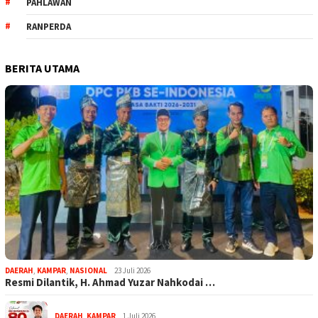
PAHLAWAN
RANPERDA
BERITA UTAMA
DAERAH
,
KAMPAR
,
NASIONAL
23 Juli 2026
Resmi Dilantik, H. Ahmad Yuzar Nahkodai …
DAERAH
,
KAMPAR
1 Juli 2026